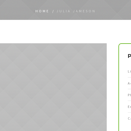
HOME
/
JULIA JAMESON
P
L
A
P
E
C