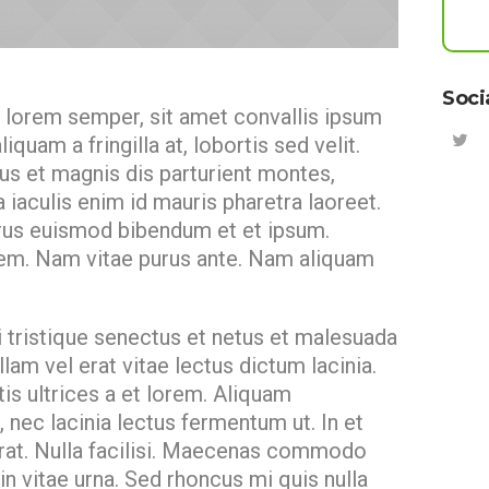
Soci
s lorem semper, sit amet convallis ipsum
quam a fringilla at, lobortis sed velit.
s et magnis dis parturient montes,
a iaculis enim id mauris pharetra laoreet.
urus euismod bibendum et et ipsum.
sem. Nam vitae purus ante. Nam aliquam
 tristique senectus et netus et malesuada
lam vel erat vitae lectus dictum lacinia.
tis ultrices a et lorem. Aliquam
nec lacinia lectus fermentum ut. In et
cerat. Nulla facilisi. Maecenas commodo
s in vitae urna. Sed rhoncus mi quis nulla