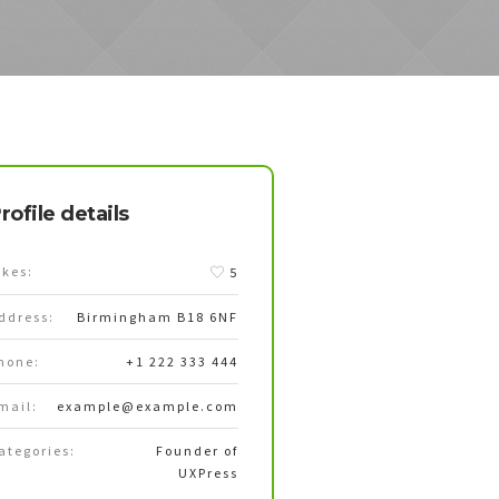
rofile details
ikes:
5
ddress:
Birmingham B18 6NF
hone:
+1 222 333 444
mail:
example@example.com
ategories:
Founder of
UXPress